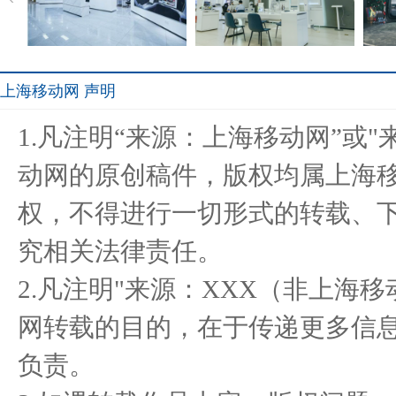
上海移动网 声明
华人运通西部软件研发基地
一代眼镜：升级专业装备
可进
1.凡注明“来源：上海移动网”或
落户成
成为真
动网的原创稿件，版权均属上海
权，不得进行一切形式的转载、
疯狂折上折，装备新升级，
把爱带给村医：“乡村e康工
多重
究相关法律责任。
领跑新
程”
2.凡注明"来源：XXX（非上海
网转载的目的，在于传递更多信
负责。