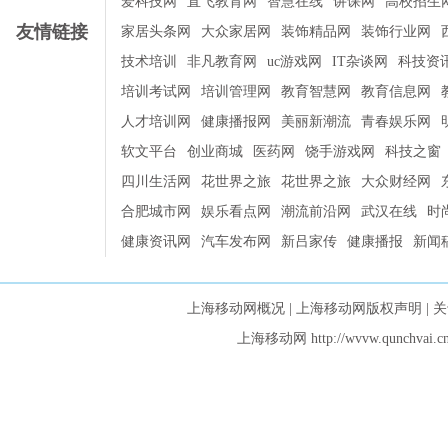
爱科技网
直飞教育网
智慧在线
讲课网
高校招生
友情链接
家居头条网
大众家居网
装饰精品网
装饰行业网
技术培训
非凡教育网
uc游戏网
IT杂谈网
科技资
培训考试网
培训管理网
教育智慧网
教育信息网
人才培训网
健康播报网
美丽新潮流
青春娱乐网
软文平台
创业商城
医药网
饶手游戏网
科技之窗
四川生活网
花世界之旅
花世界之旅
大众财经网
合肥城市网
娱乐看点网
潮流前沿网
武汉在线
时
健康资讯网
汽车发布网
新吕家传
健康播报
新闻
上海移动网概况
|
上海移动网版权声明
|
关
上海移动网
http://wvvw.qun