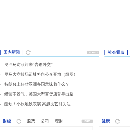
更多
刷新
国内新闻
社会看点
奥巴马访欧迎来“告别外交”
罗马大竞技场遗址将向公众开放（组图）
特朗普上任对亚洲各国意味着什么？
经营不景气，英国大型百货店苦寻出路
酷炫！小伙地铁表演 高超技艺引关注
更多
刷新
财经
股票
公司
理财
健康