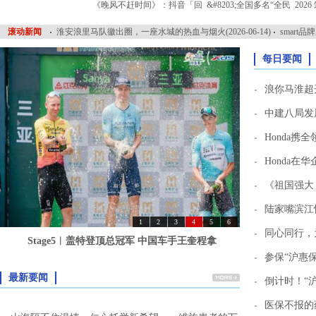
《晚风不赶时间》：抖音「回
&#8203;全国多名“全民
202
滚动新闻
淮安浪里马队徽出圈，一座水城的热血与烟火(2026-06-14)
smart
每日要闻
浪你马淮超
中建八局发
Honda
Honda
《祖国强大
陆家嘴滨江
1
2
3
4
5
6
同心同行，
Stage5︱盖特登顶总冠军 中国车手王奎程拿
参保“沪惠
更多
最新要闻
倒计时！“沪
医保不报的