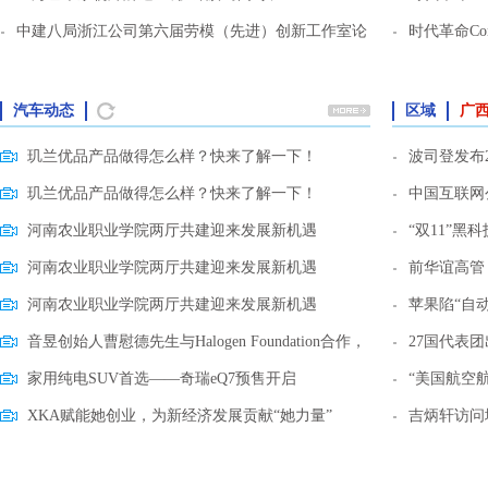
中建八局浙江公司第六届劳模（先进）创新工作室论
时代革命Conno
更多
汽车动态
区域
广
玑兰优品产品做得怎么样？快来了解一下！
波司登发布2
玑兰优品产品做得怎么样？快来了解一下！
中国互联网
河南农业职业学院两厅共建迎来发展新机遇
“双11”黑
河南农业职业学院两厅共建迎来发展新机遇
前华谊高管
河南农业职业学院两厅共建迎来发展新机遇
苹果陷“自
音昱创始人曹慰德先生与Halogen Foundation合作，
27国代表
家用纯电SUV首选——奇瑞eQ7预售开启
“美国航空
XKA赋能她创业，为新经济发展贡献“她力量”
吉炳轩访问