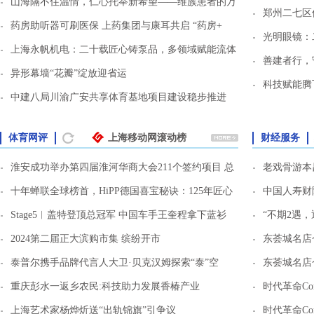
山海隔不住温情，仁心托举新希望——维族患者的万
郑州二七区
药房助听器可刷医保 上药集团与康耳共启 “药房+
光明眼镜：
上海永帆机电：二十载匠心铸泵品，多领域赋能流体
善建者行，
异形幕墙“花瓣”绽放迎省运
科技赋能腾
中建八局川渝广安共享体育基地项目建设稳步推进
更多
刷新
体育网评
上海移动网滚动榜
财经服务
淮安成功举办第四届淮河华商大会211个签约项目 总
老戏骨游本
十年蝉联全球榜首，HiPP德国喜宝秘诀：125年匠心
中国人寿财
Stage5︱盖特登顶总冠军 中国车手王奎程拿下蓝衫
“不期2遇
2024第二届正大滨购市集 缤纷开市
东荟城名店仓联
泰普尔携手品牌代言人大卫·贝克汉姆探索“泰”空
东荟城名店仓联
重庆彭水一返乡农民:科技助力发展香椿产业
时代革命Conno
上海艺术家杨烨炘送“出轨锦旗”引争议
时代革命Conno