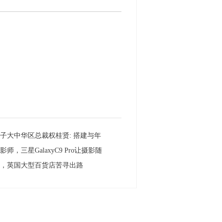
子大中华区总裁权桂贤: 搭建与年
师，三星GalaxyC9 Pro让摄影随
气，英国大型百货店苦寻出路