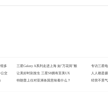
验馆多
三星Galaxy A系列走进上海 如“万花筒”般
专访三星电
·
·
y公交
让美好时刻发生 三星S8拥有至美UX
人人都是摄影
·
·
）
特朗普上任对亚洲各国意味着什么？
经营不景
·
·